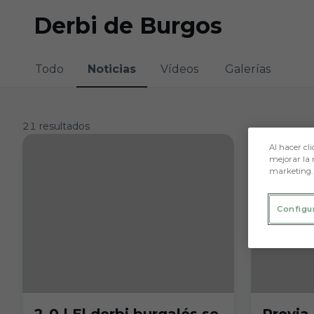
Skip to main content
Derbi de Burgos
Todo
Noticias
Vídeos
Galerías
21 resultados
Al hacer cli
mejorar la 
marketing.
Configu
2-0 | El derbi burgalés se
Previa