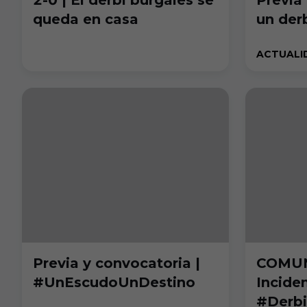
queda en casa
un der
ACTUALI
Previa y convocatoria |
COMUN
#UnEscudoUnDestino
Inciden
#Derb