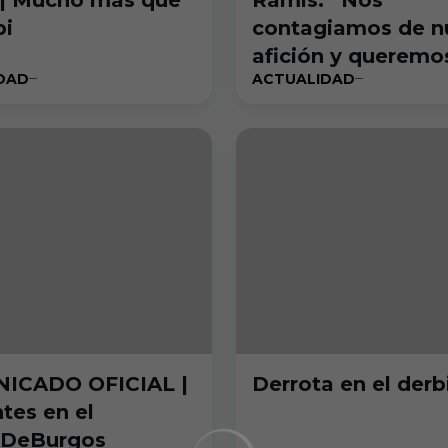
bi
contagiamos de n
afición y queremo
DAD
ACTUALIDAD
victoria en el
#DerbiBurgalés”
ICADO OFICIAL |
Derrota en el derbi
tes en el
iDeBurgos