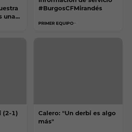
uestra
#BurgosCFMirandés
s una
PRIMER EQUIPO
 (2-1)
Calero: "Un derbi es algo
más"