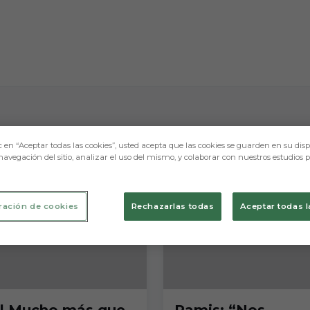
c en “Aceptar todas las cookies”, usted acepta que las cookies se guarden en su disp
navegación del sitio, analizar el uso del mismo, y colaborar con nuestros estudios 
ración de cookies
Rechazarlas todas
Aceptar todas l
 | Mucho más que
Ramis: “Nos