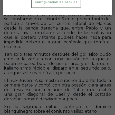
Configuración de cookies
El conjunto dirigido por Roberto Santamaría saltó al
césped del Campo 3 de Castañares con mucha
intensidad, como viene siendo habitual. Este ímpetu
se transformó en el minuto 5 en el primer tanto del
partido a través de un centro lateral de Marcos
desde la banda derecha que, entre Pablo y un
defensa rival, remataron al fondo de las mallas sin
que el portero visitante pudiera hacer nada para
impedirlo debido a la gran parábola que tomó el
esférico.
Tan solo tres minutos después del gol, Nico pudo
ampliar la ventaja con una ocasión en la que el
balón se paseó botando por el área y en la que el
italiano armó rápido el disparo en el segundo palo,
aunque se le marchó alto por poco.
El BCF Juvenil A se mostró superior durante toda la
primera parte y contó con otra ocasión clara antes
del descanso por mediación de Pablo, que recibió
una gran diagonal de Gael y, desde el costado
derecho, remató desviado por poco.
En la segunda mitad continuó el dominio
blanquinegro sobre el conjunto vallisoletano.