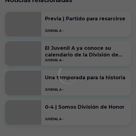
Noticias relacionadas
Previa | Partido para resarcirse
JUVENIL A
El Juvenil A ya conoce su
calendario de la División de
JUVENIL A
Honor 2024/2025
Una temporada para la historia
JUVENIL A
0-4 | Somos División de Honor
JUVENIL A