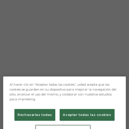
Aún no hay reacciones. ¡Sé el primero!
Al hacer clic en “Aceptar todas las cookies”, usted acepta que las
cookies se guarden en su dispositivo para mejorar la navegación del
Prensa Burgos CF
sitio, analizar el uso del mismo, y colaborar con nuestros estudios
para marketing.
El primer equipo del fútbol base blanquinegro
afrontaba la sexta jornada de la temporada
Rechazarlas todas
Aceptar todas las cookies
2023/2024 en la Liga Nacional Juvenil contra el CD
Victoria tras sacar un punto en el complicado
campo del líder Unionistas de Salamanca.