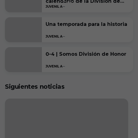
calendario de la División de
JUVENIL A
Honor 2024/2025
Una temporada para la historia
JUVENIL A
0-4 | Somos División de Honor
JUVENIL A
Siguientes noticias