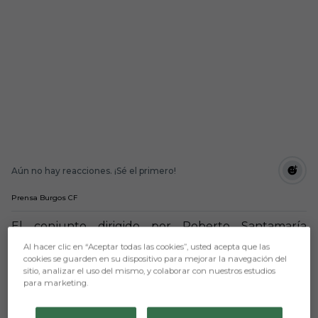
Aún no hay reacciones. ¡Sé el primero!
Prensa Burgos CF
El conjunto dirigido por Roberto Santamaría
visitaba Palencia en su primer amistoso de la
Al hacer clic en “Aceptar todas las cookies”, usted acepta que las
pretemporada para asaltar los Campos de Fútbol de
cookies se guarden en su dispositivo para mejorar la navegación del
la CIA en una tarde que prometía buen fútbol y,
sitio, analizar el uso del mismo, y colaborar con nuestros estudios
sobre todo, calor.
para marketing.
El Juvenil A saltó al campo con la intención de
llevar la iniciativa del juego contra una CI La Amistad