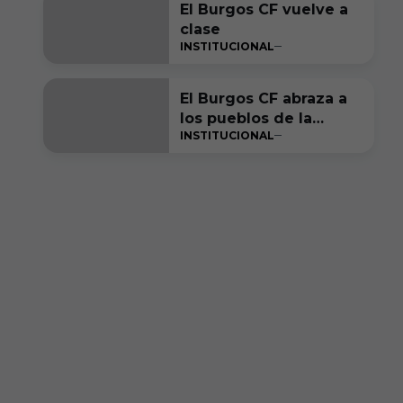
El Burgos CF vuelve a
LA SOCIEDAD BURGOS
clase
CLUB DE FÚTBOL S.A.D.
INSTITUCIONAL
El Burgos CF abraza a
los pueblos de la
INSTITUCIONAL
provincia