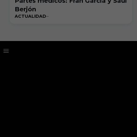
Partes médicos: Fran García y Saúl
Berjón
ACTUALIDAD