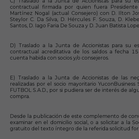
C)
Traslado a la Junta de Accionistas para su 
contractual firmada por quien fuera Presidente
Martínez Nogal (actual Consejero) con D.
Ilton
Jos
Steylor
C. Da Silva, D. Hércules F. Souza, D.
Kleb
Santos, D.
Iago
Faria
De Souza y D. Juan Batista
Lope
D)
Traslado a la Junta de Accionistas para su 
contractual acreditativa de los saldos a fecha
cuenta habida con socios y/o consejeros.
E)
Traslado a la Junta de Accionistas de las ne
realizadas por el socio mayoritario
Yucon
Business 
FUTBOL S.A.D., por si pudiera ser de interés de alg
compra.
Desde la publicación de este complemento de convoc
examinar en el domicilio social, o a solicitar a la
gratuito del texto íntegro de la referida solicitud fo