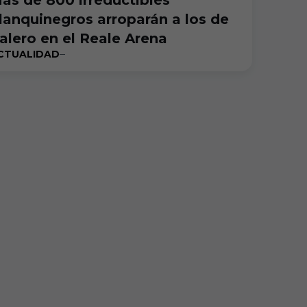
ás de 800 irreductibles
lanquinegros arroparán a los de
alero en el Reale Arena
CTUALIDAD