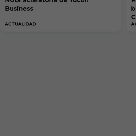
Nota aclaratoria de Yucon
M
Business
b
C
ACTUALIDAD
A