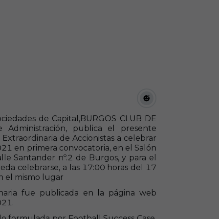
ciedades de Capital
,
BURGOS CLUB DE
Administración, publica el presente
Extraordinaria de Accionistas
a celebrar
021 en primera convocatoria,
en el Salón
lle Santander nº.2 de Burgos
, y para el
eda celebrarse, a las
17:00
horas del 17
n el mismo lugar
inaria fue publicada en la página web
021.
ido formulada por
Football
Success
Case,