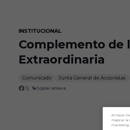
Skip to main content
INSTITUCIONAL
Complemento de la
Extraordinaria
Comunicado
Junta General de Accionistas
Copiar enlace
Al hacer cli
mejorar la 
marketing.