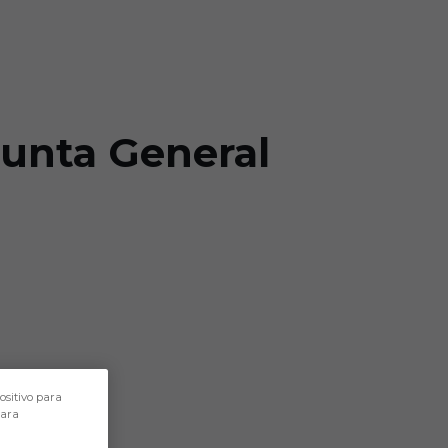
Junta General
ositivo para
para