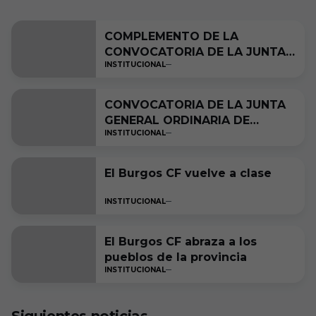
COMPLEMENTO DE LA
CONVOCATORIA DE LA JUNTA
INSTITUCIONAL
GENERAL ORDINARIA DE
SOCIOS A CELEBRAR EL 17 DE
DICIEMBRE DE 2024 DE LA
CONVOCATORIA DE LA JUNTA
SOCIEDAD BURGOS CLUB DE
GENERAL ORDINARIA DE
FÚTBOL S.A.D.
INSTITUCIONAL
SOCIOS A CELEBRAR EL 17 DE
DICIEMBRE DE 2024 DE LA
SOCIEDAD BURGOS CLUB DE
El Burgos CF vuelve a clase
FÚTBOL S.A.D.
INSTITUCIONAL
El Burgos CF abraza a los
pueblos de la provincia
INSTITUCIONAL