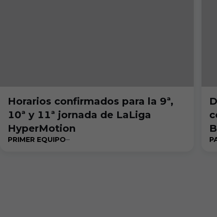
Horarios confirmados para la 9ª,
D
10ª y 11ª jornada de LaLiga
c
HyperMotion
B
PRIMER EQUIPO
P
2