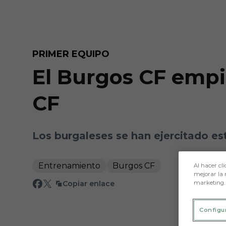
Skip to main content
PRIMER EQUIPO
El Burgos CF empie
CF
Los burgaleses se han ejercitado e
Entrenamiento
Burgos CF
Al hacer cli
mejorar la 
marketing.
Copiar enlace
Configu