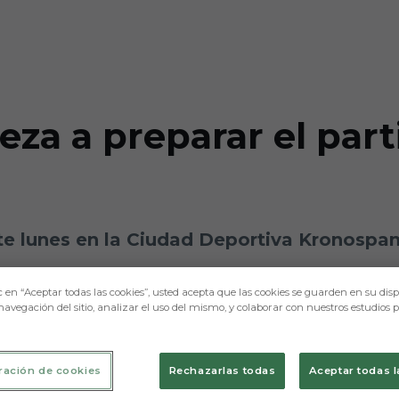
za a preparar el part
ste lunes en la Ciudad Deportiva Kronospa
c en “Aceptar todas las cookies”, usted acepta que las cookies se guarden en su disp
navegación del sitio, analizar el uso del mismo, y colaborar con nuestros estudios 
ración de cookies
Rechazarlas todas
Aceptar todas l