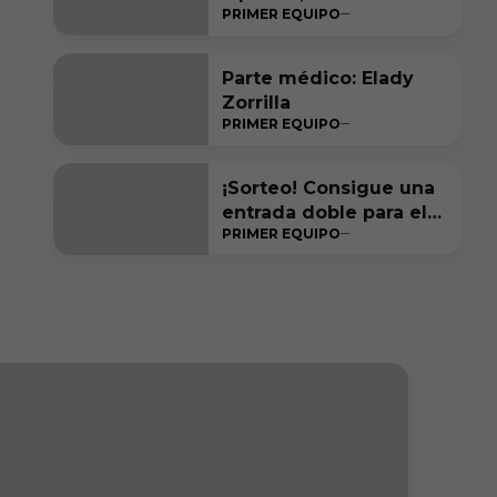
PRIMER EQUIPO
y ambición, por estar
entre los seis primeros
a final de temporada”
Parte médico: Elady
Zorrilla
PRIMER EQUIPO
¡Sorteo! Consigue una
entrada doble para el
PRIMER EQUIPO
#RacingFerrolBurgosC
F