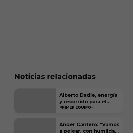
Noticias relacionadas
Alberto Dadie, energía
y recorrido para el
PRIMER EQUIPO
carril derecho
blanquinegro
Ánder Cantero: “Vamos
a pelear, con humildad