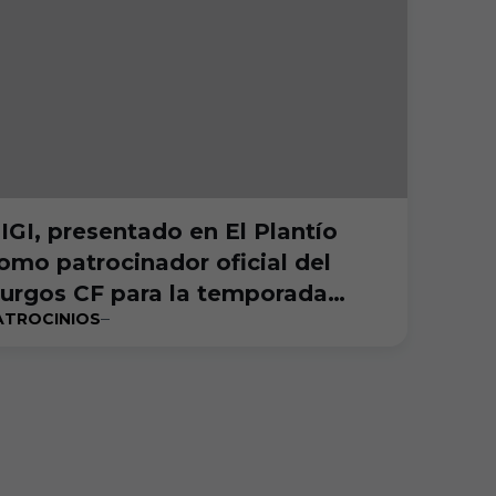
IGI, presentado en El Plantío
omo patrocinador oficial del
urgos CF para la temporada
ATROCINIOS
023-24