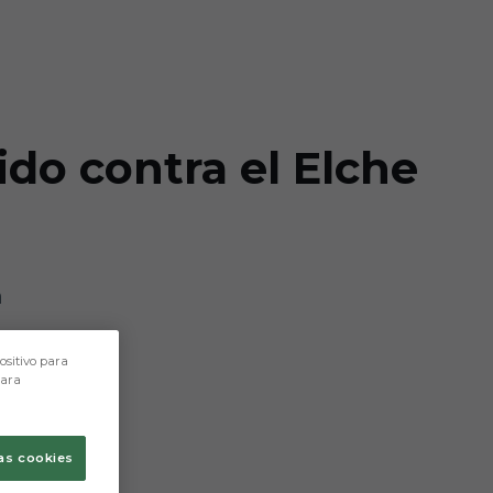
ido contra el Elche
n
ositivo para
para
as cookies