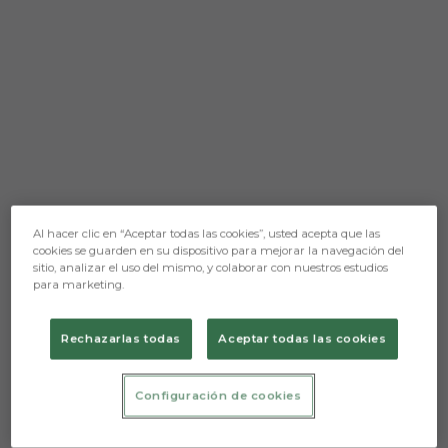
Al hacer clic en “Aceptar todas las cookies”, usted acepta que las
cookies se guarden en su dispositivo para mejorar la navegación del
Aún no hay reacciones. ¡Sé el primero!
sitio, analizar el uso del mismo, y colaborar con nuestros estudios
para marketing.
El Burgos Club de Fútbol ya conoce sus horarios
para las jornadas 9, 10 y 11 de LaLiga Hypermotion.
El conjunto de Jon Pérez Bolo recibirá al CD
Rechazarlas todas
Aceptar todas las cookies
Leganés, tras visitar el José Zorrilla, el miércoles 4 de
octubre a las 21:30 horas. .
Configuración de cookies