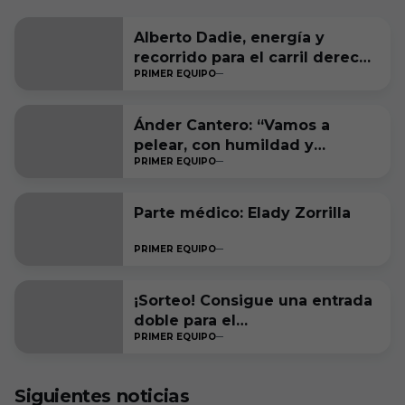
Alberto Dadie, energía y
recorrido para el carril derecho
PRIMER EQUIPO
blanquinegro
Ánder Cantero: “Vamos a
pelear, con humildad y
PRIMER EQUIPO
ambición, por estar entre los
seis primeros a final de
temporada”
Parte médico: Elady Zorrilla
PRIMER EQUIPO
¡Sorteo! Consigue una entrada
doble para el
PRIMER EQUIPO
#RacingFerrolBurgosCF
Siguientes noticias