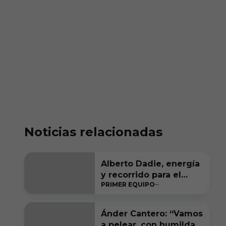
Noticias relacionadas
Alberto Dadie, energía
y recorrido para el
PRIMER EQUIPO
carril derecho
blanquinegro
Ánder Cantero: “Vamos
a pelear, con humildad