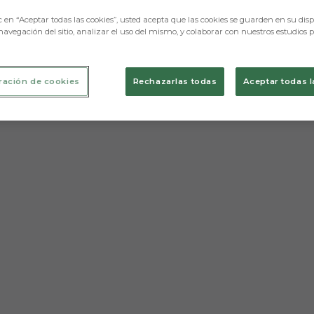
c en “Aceptar todas las cookies”, usted acepta que las cookies se guarden en su disp
navegación del sitio, analizar el uso del mismo, y colaborar con nuestros estudios 
ración de cookies
Rechazarlas todas
Aceptar todas l