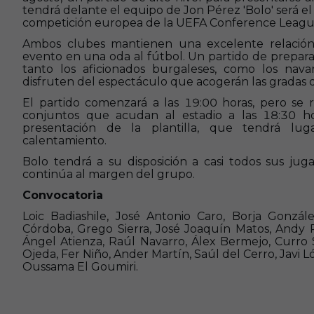
tendrá delante el equipo de Jon Pérez 'Bolo' será e
competición europea de la UEFA Conference Leag
Ambos clubes mantienen una excelente relación
evento en una oda al fútbol. Un partido de prepar
tanto los aficionados burgaleses, como los nava
disfruten del espectáculo que acogerán las gradas d
El partido comenzará a las 19:00 horas, pero se 
conjuntos que acudan al estadio a las 18:30 ho
presentación de la plantilla, que tendrá lug
calentamiento.
Bolo tendrá a su disposición a casi todos sus jug
continúa al margen del grupo.
Convocatoria
Loic Badiashile, José Antonio Caro, Borja Gonzále
Córdoba, Grego Sierra, José Joaquín Matos, Andy
Ángel Atienza, Raúl Navarro, Álex Bermejo, Curro 
Ojeda, Fer Niño, Ander Martín, Saúl del Cerro, Javi
Oussama El Goumiri.