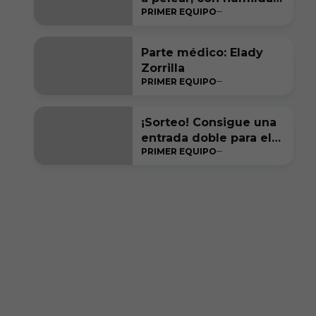
PRIMER EQUIPO
y ambición, por estar
entre los seis primeros
a final de temporada”
Parte médico: Elady
Zorrilla
PRIMER EQUIPO
¡Sorteo! Consigue una
entrada doble para el
PRIMER EQUIPO
#RacingFerrolBurgosC
F