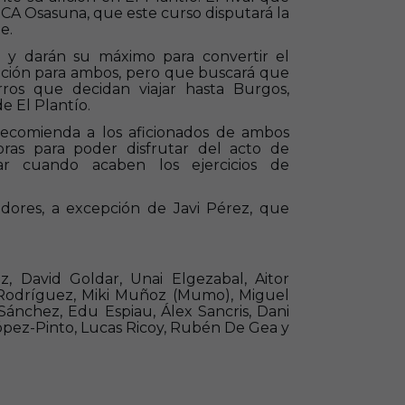
l CA Osasuna, que este curso disputará la
ue.
 y darán su máximo para convertir el
ación para ambos, pero que buscará que
rros que decidan viajar hasta Burgos,
e El Plantío.
recomienda a los aficionados de ambos
ras para poder disfrutar del acto de
ar cuando acaben los ejercicios de
adores, a excepción de Javi Pérez, que
z, David Goldar, Unai Elgezabal, Aitor
 Rodríguez, Miki Muñoz (Mumo), Miguel
Sánchez, Edu Espiau, Álex Sancris, Dani
 López-Pinto, Lucas Ricoy, Rubén De Gea y