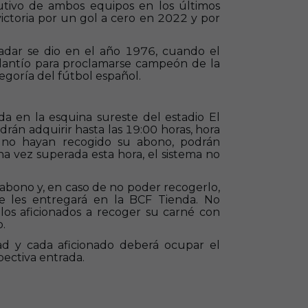
utivo de ambos equipos en los últimos
 victoria por un gol a cero en 2022 y por
Sadar se dio en el año 1976, cuando el
lantío para proclamarse campeón de la
egoría del fútbol español.
ada en la esquina sureste del estadio El
odrán adquirir hasta las 19:00 horas, hora
 no hayan recogido su abono, podrán
na vez superada esta hora, el sistema no
 abono y, en caso de no poder recogerlo,
e les entregará en la BCF Tienda. No
 los aficionados a recoger su carné con
o.
dad y cada aficionado deberá ocupar el
ectiva entrada.