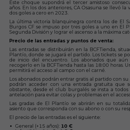
Este choque supondrá el
tercer amistoso consec
años. En los dos anteriores, CA Osasuna se llevó la
dos goles a cero en 2023.
La última victoria blanquinegra contra los de El 
Burgos CF se impuso por tres goles a uno en El P
Segunda División y lograr el ascenso a la máxima cat
Precio de las entradas y puntos de venta:
Las entradas se distribuirán en la BCFTienda, situ
Plantío, donde se jugará el partido. Los tickets se p
de inicio del encuentro. Los abonados que aún
recogerlo en la BCFTienda hasta las 18:00 horas. U
permitirá el acceso al campo con el carné.
Los abonados podrán entrar gratis al partido con su
podrán acceder con una entrada gratuita que s
obstante, desde el club burgalés se insta a todos
antelación para evitar colas y problemas en el acces
Las gradas de El Plantío se abrirán en su totali
asiento que corresponda con su abono o con su resp
El precio de las entradas es el siguiente:
General (+15 años):
10 €