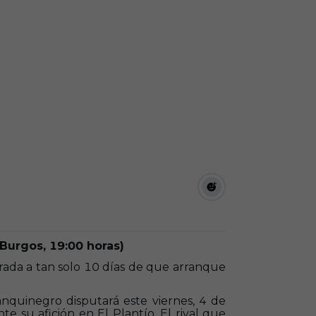
 Burgos, 19:00 horas)
orada a tan solo 10 días de que arranque
anquinegro disputará este viernes, 4 de
te su afición en El Plantío. El rival que