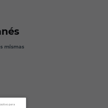
anés
las mismas
ositivo para