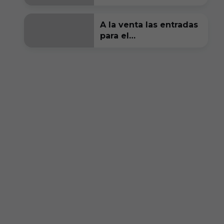
patrocinador oficial
A la venta las entradas
para el
#BurgosCFCórdoba