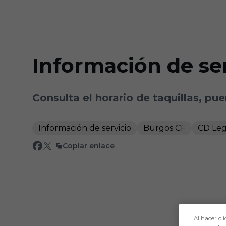
Skip to main content
Información de s
Consulta el horario de taquillas, pu
Información de servicio
Burgos CF
CD Le
Copiar enlace
Al hacer cli