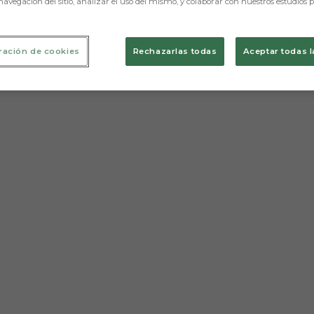
navegación del sitio, analizar el uso del mismo, y colaborar con nuestros estudios 
ración de cookies
Rechazarlas todas
Aceptar todas l