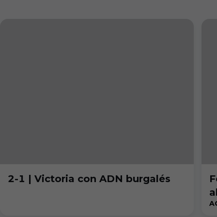
2-1 | Victoria con ADN burgalés
F
a
A