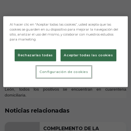
Al hacer clic en “Aceptar todas las cookies”, usted acepta que las
Aún no hay reacciones. ¡Sé el primero!
cookies se guarden en su dispositivo para mejorar la navegación del
sitio, analizar el uso del mismo, y colaborar con nuestros estudios
La entidad blanquinegra informa que, tras las pruebas PCR y test
para marketing.
de antígenos realizados esta mañana, ha sido detectado un
nuevo caso positivo en COVID-19 en el cuerpo técnico.
Rechazarlas todas
Aceptar todas las cookies
Igualmente, al reflejar resultados negativos tras su periodo de
confinamiento, Riki y Zabaco vuelven a la dinámica del equipo.
Los afectados se encuentran bien, siendo todos ellos
Configuración de cookies
asintomáticos o presentando sintomatología leve.
Tal y como marca la normativa sanitaria de la Junta de Castilla y
León, todos los positivos se encuentran en cuarentena
domiciliaria.
Noticias relacionadas
COMPLEMENTO DE LA