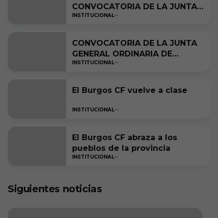
CONVOCATORIA DE LA JUNTA
INSTITUCIONAL
GENERAL ORDINARIA DE
SOCIOS A CELEBRAR EL 17 DE
DICIEMBRE DE 2024 DE LA
CONVOCATORIA DE LA JUNTA
SOCIEDAD BURGOS CLUB DE
GENERAL ORDINARIA DE
FÚTBOL S.A.D.
INSTITUCIONAL
SOCIOS A CELEBRAR EL 17 DE
DICIEMBRE DE 2024 DE LA
SOCIEDAD BURGOS CLUB DE
El Burgos CF vuelve a clase
FÚTBOL S.A.D.
INSTITUCIONAL
El Burgos CF abraza a los
pueblos de la provincia
INSTITUCIONAL
Siguientes noticias