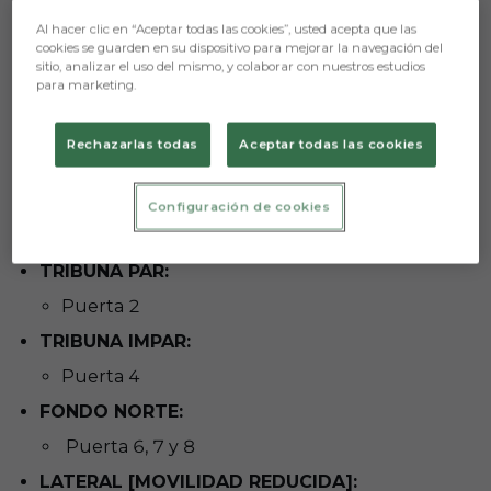
relacionada con
abonos y/o entradas
, deberá
Al hacer clic en “Aceptar todas las cookies”, usted acepta que las
gestionarse directamente en la taquilla de
cookies se guarden en su dispositivo para mejorar la navegación del
incidencias.
sitio, analizar el uso del mismo, y colaborar con nuestros estudios
para marketing.
Al tratarse de un lunes, y pese a ser festivo,
BCF
Tienda,
ubicada en el perímetro exterior de Lateral
[Avda. del Arlanzón S/N] abrirá excepcionalmente
Rechazarlas todas
Aceptar todas las cookies
desde cuatro horas antes, a las 17:00 horas y
permanecerá abierta hasta el comienzo del
encuentro.
Configuración de cookies
PUERTAS DE ACCESO Y SALIDA
TRIBUNA PAR:
Puerta 2
TRIBUNA IMPAR:
Puerta 4
FONDO NORTE:
Puerta 6, 7 y 8
LATERAL [MOVILIDAD REDUCIDA]: