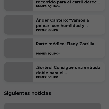
recorrido para el carril derecho
PRIMER EQUIPO
blanquinegro
Ánder Cantero: “Vamos a
pelear, con humildad y
PRIMER EQUIPO
ambición, por estar entre los
seis primeros a final de
temporada”
Parte médico: Elady Zorrilla
PRIMER EQUIPO
¡Sorteo! Consigue una entrada
doble para el
PRIMER EQUIPO
#RacingFerrolBurgosCF
Siguientes noticias