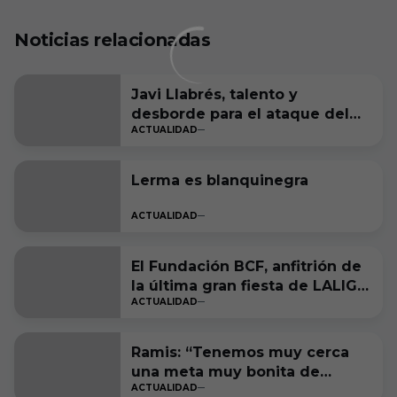
Noticias relacionadas
Javi Llabrés, talento y
desborde para el ataque del
ACTUALIDAD
Burgos CF
Lerma es blanquinegra
ACTUALIDAD
El Fundación BCF, anfitrión de
la última gran fiesta de LALIGA
ACTUALIDAD
Genuine Moeve
Ramis: “Tenemos muy cerca
una meta muy bonita de
ACTUALIDAD
cumplir”