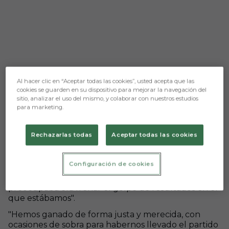
Al hacer clic en “Aceptar todas las cookies”, usted acepta que las
cookies se guarden en su dispositivo para mejorar la navegación del
sitio, analizar el uso del mismo, y colaborar con nuestros estudios
para marketing.
Aún no hay reacciones. ¡Sé el primero!
Rechazarlas todas
Aceptar todas las cookies
Prensa Burgos CF
Julián Calero se mostró muy satisfecho por la
Configuración de cookies
victoria de su equipo (2-1) frente al Real Racing
Club. El técnico destacó que "lo que más nos
preocupaba era frenar el golpe de resultados en el
que estábamos".
"Hemos ganado de forma justa y merecida, con
ocasiones de sobra para habernos llevado el partido